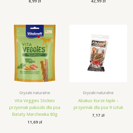
8,99
zł
42,99
zł
Gryzaki naturalne
Gryzaki naturalne
Vita Veggies Stickies
Abakus Kurze łapki –
przysmak paluszki dla psa
przysmak dla psa 9 sztuk
Bataty Marchewka 80g
7,17
zł
11,69
zł