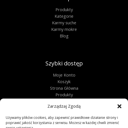
Produkty
Kategorie
Karmy suche
Karmy mokre
Blog
Szybki dostęp
Moje Konto
Koszyk
Strona Główna
Produkty
Kontakt
Zarządzaj Zgodą
Obługa techniczna
Używamy plików cookies, aby zapewnić prawidłowe działanie strony i
poprawić jakość korzystania z serwisu. Możesz w każdej chwili zmienić
Regulamin
swoje ustawienia.