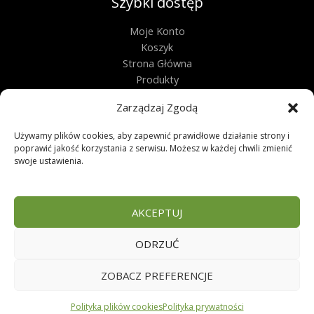
Szybki dostęp
Moje Konto
Koszyk
Strona Główna
Produkty
Kontakt
Zarządzaj Zgodą
Obługa techniczna
Używamy plików cookies, aby zapewnić prawidłowe działanie strony i
Regulamin
poprawić jakość korzystania z serwisu. Możesz w każdej chwili zmienić
swoje ustawienia.
Polityka Prywatności
Polityka Plików Cookies
Zwroty
AKCEPTUJ
FAQ
ODRZUĆ
Copyright © 2026 | Sklep zoologiczny
ZOBACZ PREFERENCJE
Polityka plików cookies
Polityka prywatności