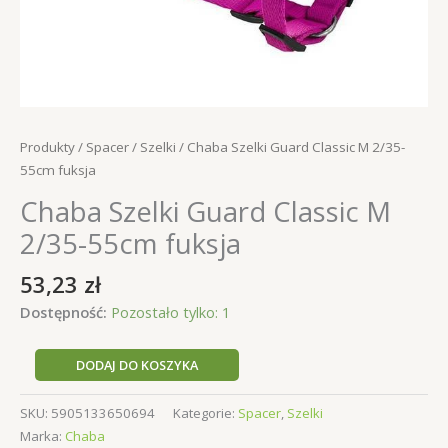
Produkty
/
Spacer
/
Szelki
/ Chaba Szelki Guard Classic M 2/35-
55cm fuksja
Chaba Szelki Guard Classic M
2/35-55cm fuksja
53,23
zł
Dostępność:
Pozostało tylko: 1
ilość
DODAJ DO KOSZYKA
Chaba
Szelki
SKU:
5905133650694
Kategorie:
Spacer
,
Szelki
Guard
Marka:
Chaba