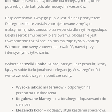
Rozmiar
sprawia, że są idealne dla mniejszych ras, które
potrzebują delikatnych, ale mocnych akcesoriów.
Bezpieczeństwo Twojego pupila jest dla nas priorytetem.
Dlatego
szelki
te zostały zaprojektowane z myślą o
maksymalnej widoczności oraz wsparciu dla szyi i kręgosłupa.
Dzięki szerokiemu pasowi piersiowemu, obciążenie jest
równomiernie rozłożone, co minimalizuje ryzyko kontuzji.
Wzmocnione szwy
zapewniają trwałość, nawet przy
intensywnym użytkowaniu.
Wybierając
szelki Chaba Guard
, otrzymujesz produkt, który
łączy w sobie funkcjonalność i elegancję. W szczególności
warto zwrócić uwagę na poniższe cechy:
Wysoka jakość materiałów
– odpornych na
przetarcia i uszkodzenia.
Regulowane klamry
– dla idealnego dopasowania do
ciała psa.
Elegancki kolor
– dodający stylu każdemu spacerowi.