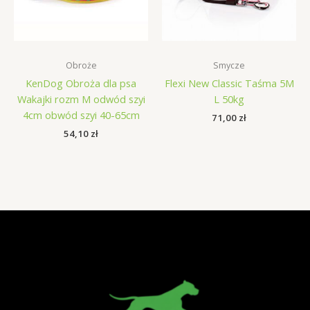
Obroże
Smycze
KenDog Obroża dla psa
Flexi New Classic Taśma 5M
Wakajki rozm M odwód szyi
L 50kg
4cm obwód szyi 40-65cm
71,00
zł
54,10
zł