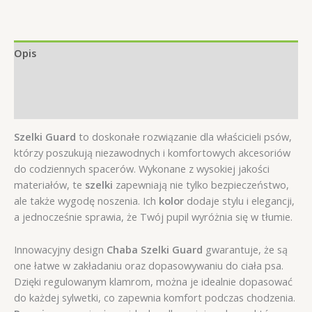
Classic
M
2/35-
55cm
Opis
fuksja
Informacje dodatkowe
Opinie (0)
Szelki Guard
to doskonałe rozwiązanie dla właścicieli psów,
którzy poszukują niezawodnych i komfortowych akcesoriów
do codziennych spacerów. Wykonane z wysokiej jakości
materiałów, te
szelki
zapewniają nie tylko bezpieczeństwo,
ale także wygodę noszenia. Ich
kolor
dodaje stylu i elegancji,
a jednocześnie sprawia, że Twój pupil wyróżnia się w tłumie.
Innowacyjny design
Chaba Szelki Guard
gwarantuje, że są
one łatwe w zakładaniu oraz dopasowywaniu do ciała psa.
Dzięki regulowanym klamrom, można je idealnie dopasować
do każdej sylwetki, co zapewnia komfort podczas chodzenia.