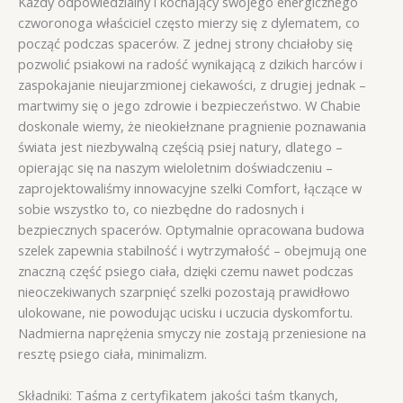
Każdy odpowiedzialny i kochający swojego energicznego
czworonoga właściciel często mierzy się z dylematem, co
począć podczas spacerów. Z jednej strony chciałoby się
pozwolić psiakowi na radość wynikającą z dzikich harców i
zaspokajanie nieujarzmionej ciekawości, z drugiej jednak –
martwimy się o jego zdrowie i bezpieczeństwo. W Chabie
doskonale wiemy, że nieokiełznane pragnienie poznawania
świata jest niezbywalną częścią psiej natury, dlatego –
opierając się na naszym wieloletnim doświadczeniu –
zaprojektowaliśmy innowacyjne szelki Comfort, łączące w
sobie wszystko to, co niezbędne do radosnych i
bezpiecznych spacerów. Optymalnie opracowana budowa
szelek zapewnia stabilność i wytrzymałość – obejmują one
znaczną część psiego ciała, dzięki czemu nawet podczas
nieoczekiwanych szarpnięć szelki pozostają prawidłowo
ulokowane, nie powodując ucisku i uczucia dyskomfortu.
Nadmierna naprężenia smyczy nie zostają przeniesione na
resztę psiego ciała, minimalizm.
Składniki: Taśma z certyfikatem jakości taśm tkanych,