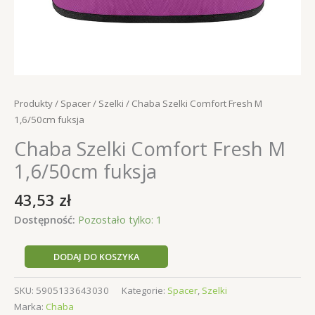
Produkty
/
Spacer
/
Szelki
/ Chaba Szelki Comfort Fresh M
1,6/50cm fuksja
Chaba Szelki Comfort Fresh M
1,6/50cm fuksja
43,53
zł
Dostępność:
Pozostało tylko: 1
ilość
DODAJ DO KOSZYKA
Chaba
Szelki
SKU:
5905133643030
Kategorie:
Spacer
,
Szelki
Comfort
Marka:
Chaba