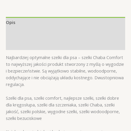
Fresh
M
1,6/50cm
fuksja
Opis
Informacje dodatkowe
Opinie (0)
Najbardziej optymalne szelki dla psa – szelki Chaba Comfort
to najwyższej jakości produkt stworzony z myślą o wygodzie
i bezpieczeństwie. Są wyjątkowo stabilne, wodoodporne,
oddychające i nie obciążają układu kostnego. Dwustopniowa
regulacja.
Szelki dla psa, szelki comfort, najlepsze szelki, szelki dobre
dla kręgosłupa, szelki dla szczeniaka, szelki Chaba, szelki
jakość, szelki polskie, wygodne szelki, szelki wodoodporne,
szelki bezuciskowe