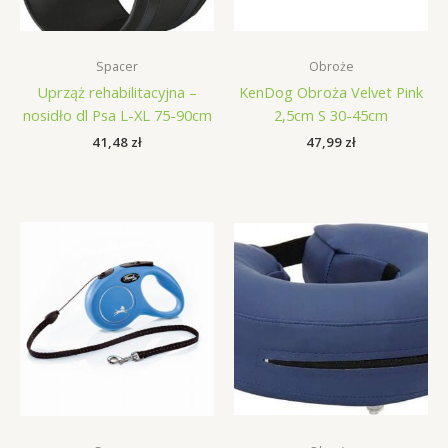
Spacer
Obroże
Uprząż rehabilitacyjna –
KenDog Obroża Velvet Pink
nosidło dl Psa L-XL 75-90cm
2,5cm S 30-45cm
41,48
zł
47,99
zł