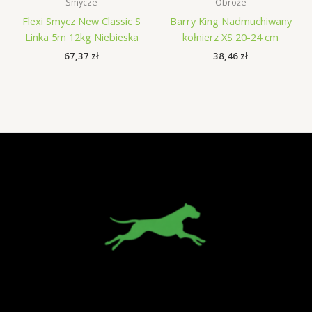
Smycze
Obroże
Flexi Smycz New Classic S
Barry King Nadmuchiwany
Linka 5m 12kg Niebieska
kołnierz XS 20-24 cm
67,37
zł
38,46
zł