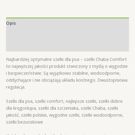
Fresh
L
1,6/60cm
niebieskie
Opis
Informacje dodatkowe
Opinie (0)
Najbardziej optymalne szelki dla psa – szelki Chaba Comfort
to najwyższej jakości produkt stworzony z myślą o wygodzie
i bezpieczeństwie. Są wyjątkowo stabilne, wodoodporne,
oddychające i nie obciążają układu kostnego. Dwustopniowa
regulacja.
Szelki dla psa, szelki comfort, najlepsze szelki, szelki dobre
dla kręgosłupa, szelki dla szczeniaka, szelki Chaba, szelki
jakość, szelki polskie, wygodne szelki, szelki wodoodporne,
szelki bezuciskowe