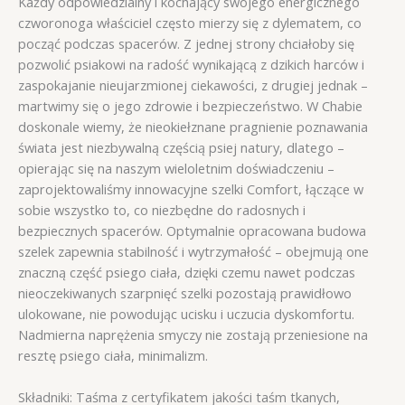
Każdy odpowiedzialny i kochający swojego energicznego
czworonoga właściciel często mierzy się z dylematem, co
począć podczas spacerów. Z jednej strony chciałoby się
pozwolić psiakowi na radość wynikającą z dzikich harców i
zaspokajanie nieujarzmionej ciekawości, z drugiej jednak –
martwimy się o jego zdrowie i bezpieczeństwo. W Chabie
doskonale wiemy, że nieokiełznane pragnienie poznawania
świata jest niezbywalną częścią psiej natury, dlatego –
opierając się na naszym wieloletnim doświadczeniu –
zaprojektowaliśmy innowacyjne szelki Comfort, łączące w
sobie wszystko to, co niezbędne do radosnych i
bezpiecznych spacerów. Optymalnie opracowana budowa
szelek zapewnia stabilność i wytrzymałość – obejmują one
znaczną część psiego ciała, dzięki czemu nawet podczas
nieoczekiwanych szarpnięć szelki pozostają prawidłowo
ulokowane, nie powodując ucisku i uczucia dyskomfortu.
Nadmierna naprężenia smyczy nie zostają przeniesione na
resztę psiego ciała, minimalizm.
Składniki: Taśma z certyfikatem jakości taśm tkanych,