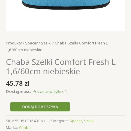
Produkty
/
Spacer
/
Szelki
/ Chaba Szelki Comfort Fresh L
1,6/60cm niebieskie
Chaba Szelki Comfort Fresh L
1,6/60cm niebieskie
45,78
zł
Dostępność:
Pozostało tylko: 1
ilość
DODAJ DO KOSZYKA
Chaba
Szelki
SKU:
5905133643061
Kategorie:
Spacer
,
Szelki
Comfort
Marka:
Chaba