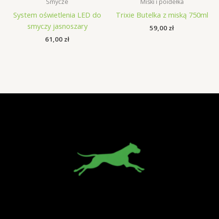
Smycze
Miski i poidełka
System oświetlenia LED do
Trixie Butelka z miską 750ml
smyczy jasnoszary
59,00
zł
61,00
zł