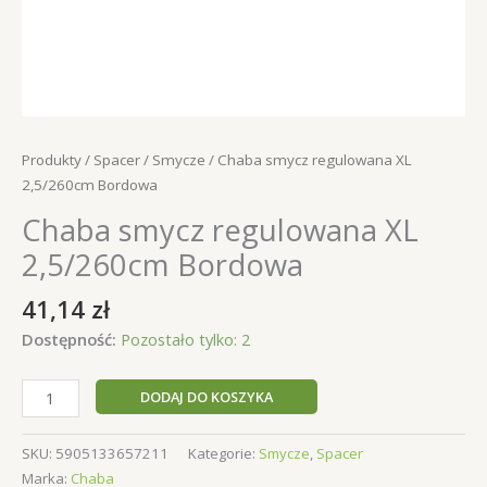
Produkty
/
Spacer
/
Smycze
/ Chaba smycz regulowana XL
2,5/260cm Bordowa
Chaba smycz regulowana XL
2,5/260cm Bordowa
41,14
zł
Dostępność:
Pozostało tylko: 2
ilość
DODAJ DO KOSZYKA
Chaba
smycz
SKU:
5905133657211
Kategorie:
Smycze
,
Spacer
regulowana
Marka:
Chaba