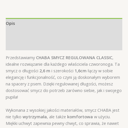
XL
2,5/260cm
Bordowa
Opis
Informacje dodatkowe
Opinie (0)
Przedstawiamy
CHABA SMYCZ REGULOWANA CLASSIC
,
idealne rozwiązanie dla każdego właściciela czworonoga. Ta
smycz o długości
2,6 m
i szerokości
1,6cm
łączy w sobie
elegancję i funkcjonalność, co czyni ją doskonałym wyborem
na spacery z psem. Dzięki regulowanej długości, możesz
dostosować smycz do potrzeb zarówno siebie, jak i swojego
pupila!
Wykonana z wysokiej jakości materiałów, smycz CHABA jest
nie tylko
wytrzymała
, ale także
komfortowa
w użyciu.
Miękki uchwyt zapewnia pewny chwyt, co sprawia, że nawet