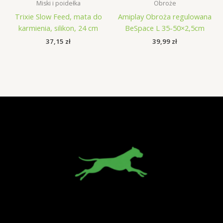
Miski i poidełka
Obroże
Trixie Slow Feed, mata do
Amiplay Obroża regulowana
karmienia, silikon, 24 cm
BeSpace L 35-50×2,5cm
37,15
zł
39,99
zł