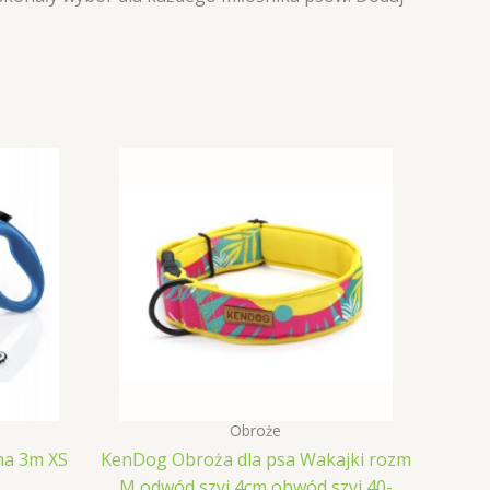
Obroże
ma 3m XS
KenDog Obroża dla psa Wakajki rozm
M odwód szyi 4cm obwód szyi 40-