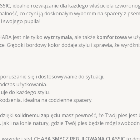
SSIC
, idealne rozwiązanie dla każdego właściciela czworono
onalność, co czyni ją doskonałym wyborem na spacery z psem
i swojego pupila!
ABA jest nie tylko
wytrzymała
, ale także
komfortowa
w uży
e. Głęboki bordowy kolor dodaje stylu i sprawia, że wyróżni
oruszanie się i dostosowywanie do sytuacji.
dczas użytkowania.
suje do każdego stylu.
odzenia, idealna na codzienne spacery.
dzięki
solidnemu zapięciu
masz pewność, że Twój pies jest 
 jak i na łonie natury, gdzie Twój pies będzie mógł swobod
 wygodę i styl.
CHABA SMYCZ REGULOWANA CLASSIC
to do