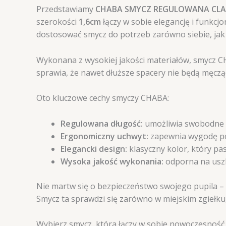
Przedstawiamy
CHABA SMYCZ REGULOWANA CLA
szerokości
1,6cm
łączy w sobie elegancję i funkcj
dostosować smycz do potrzeb zarówno siebie, jak 
Wykonana z wysokiej jakości materiałów, smycz CH
sprawia, że nawet dłuższe spacery nie będą męcząc
Oto kluczowe cechy smyczy CHABA:
Regulowana długość:
umożliwia swobodne p
Ergonomiczny uchwyt:
zapewnia wygodę po
Elegancki design:
klasyczny kolor, który pa
Wysoka jakość wykonania:
odporna na uszk
Nie martw się o bezpieczeństwo swojego pupila – 
Smycz ta sprawdzi się zarówno w miejskim zgiełku,
Wybierz smycz, która łączy w sobie nowoczesność,