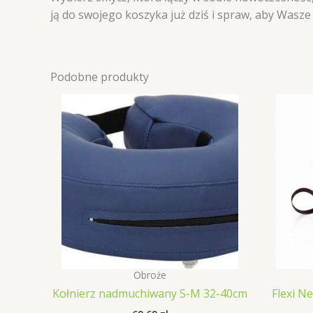
ją do swojego koszyka już dziś i spraw, aby Wasze 
Podobne produkty
Obroże
Kołnierz nadmuchiwany S-M 32-40cm
Flexi N