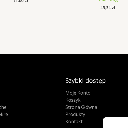
71,00
zł
45,34
zł
Szybki dostęp
Moje Konto
e
Koszyk
che
Strona Główna
kre
Produkty
Kontakt