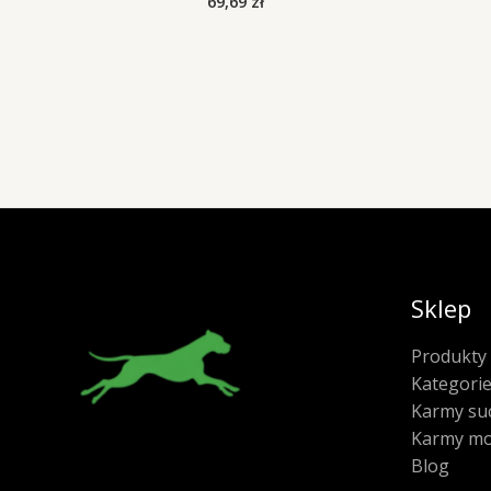
69,69
zł
Sklep
Produkty
Kategori
Karmy su
Karmy mo
Blog