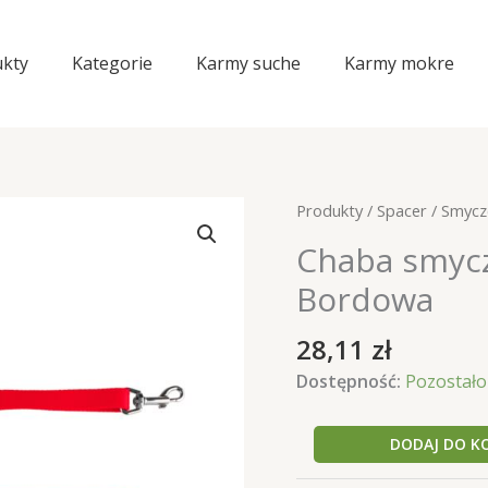
kty
Kategorie
Karmy suche
Karmy mokre
Produkty
/
Spacer
/
Smycz
Chaba smyc
Bordowa
28,11
zł
Dostępność:
Pozostało 
ilość
DODAJ DO K
Chaba