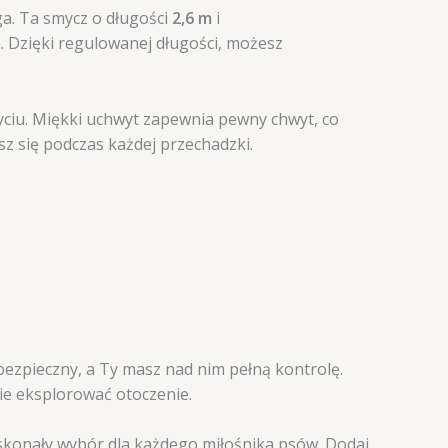
ga. Ta smycz o długości
2,6 m
i
. Dzięki regulowanej długości, możesz
ciu. Miękki uchwyt zapewnia pewny chwyt, co
sz się podczas każdej przechadzki.
bezpieczny, a Ty masz nad nim pełną kontrolę.
nie eksplorować otoczenie.
skonały wybór dla każdego miłośnika psów. Dodaj