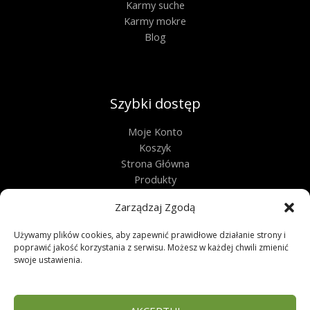
Karmy suche
Karmy mokre
Blog
Szybki dostęp
Moje Konto
Koszyk
Strona Główna
Produkty
Kontakt
Zarządzaj Zgodą
Obługa techniczna
Używamy plików cookies, aby zapewnić prawidłowe działanie strony i
poprawić jakość korzystania z serwisu. Możesz w każdej chwili zmienić
Regulamin
swoje ustawienia.
Polityka Prywatności
Polityka Plików Cookies
Zwroty