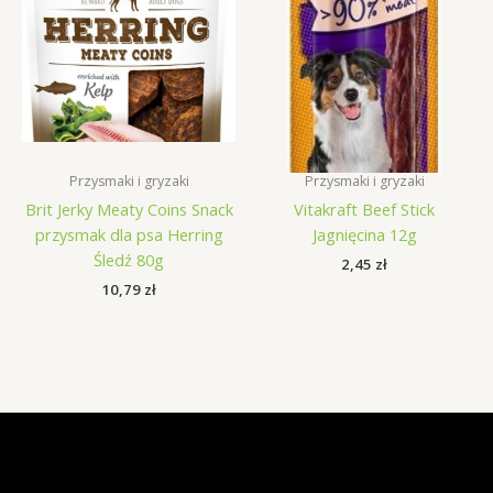
Przysmaki i gryzaki
Przysmaki i gryzaki
Brit Jerky Meaty Coins Snack
Vitakraft Beef Stick
przysmak dla psa Herring
Jagnięcina 12g
Śledź 80g
2,45
zł
10,79
zł