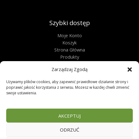
Szybki dostęp
Moje Konto
Koszyk
Strona Główna
Produkty
Kontakt
Zarządzaj Zgodą
Obługa techniczna
Używamy plików cookies, aby zapewnić prawidłowe działanie strony i
poprawić jakość korzystania z serwisu. Możesz w każdej chwili zmienić
Regulamin
swoje ustawienia.
Polityka Prywatności
Polityka Plików Cookies
Zwroty
AKCEPTUJ
FAQ
ODRZUĆ
Copyright © 2026 | Sklep zoologiczny