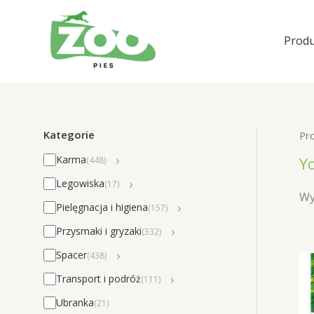
Przejdź
do
Produ
treści
Kategorie
Pr
›
Y
Karma
(448)
›
Legowiska
(17)
Wy
›
Pielęgnacja i higiena
(157)
›
Przysmaki i gryzaki
(332)
›
Spacer
(438)
›
Transport i podróż
(111)
Ubranka
(21)