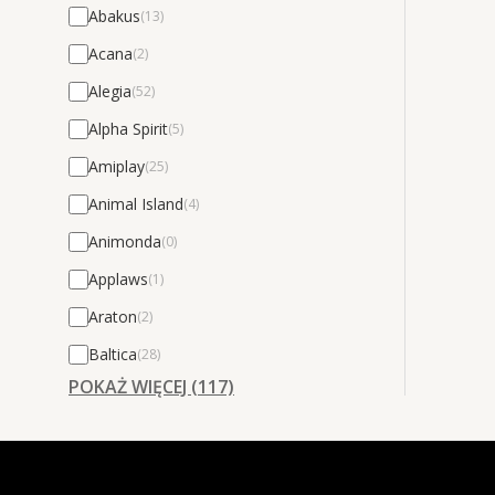
Abakus
(13)
Acana
(2)
Alegia
(52)
Alpha Spirit
(5)
Amiplay
(25)
Animal Island
(4)
Animonda
(0)
Applaws
(1)
Araton
(2)
Baltica
(28)
POKAŻ WIĘCEJ (117)