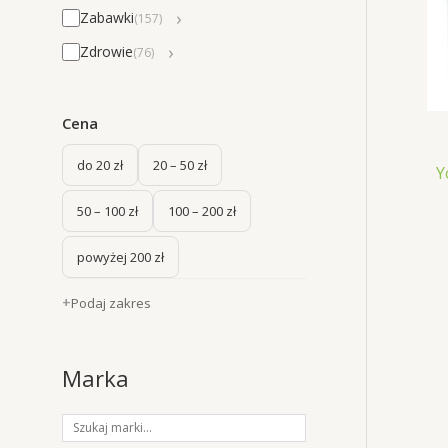
›
Zabawki
(157)
›
Zdrowie
(76)
Cena
do 20 zł
20 – 50 zł
Y
50 – 100 zł
100 – 200 zł
powyżej 200 zł
Podaj zakres
Marka