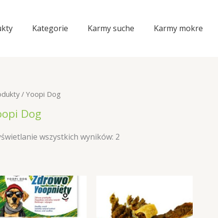
kty
Kategorie
Karmy suche
Karmy mokre
odukty
/ Yoopi Dog
oopi Dog
świetlanie wszystkich wyników: 2