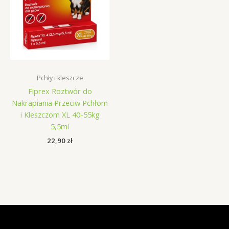
Pchły i kleszcze
Fiprex Roztwór do
Nakrapiania Przeciw Pchłom
i Kleszczom XL 40-55kg
5,5ml
22,90
zł