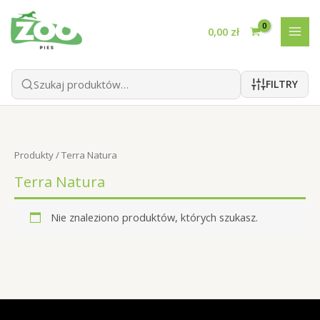
Przejdź
do
0,00
zł
treści
FILTRY
Produkty
/ Terra Natura
Terra Natura
Nie znaleziono produktów, których szukasz.