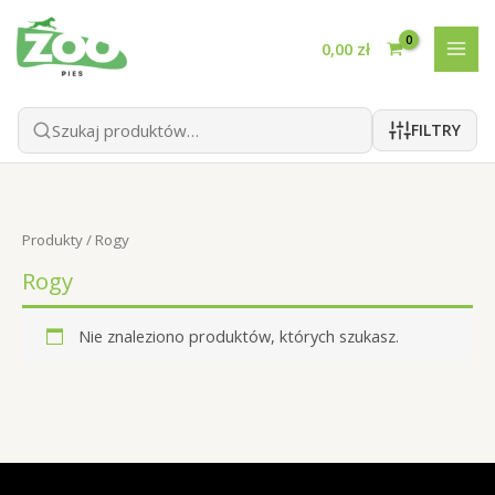
Przejdź
do
0,00
zł
treści
FILTRY
Produkty
/ Rogy
Rogy
Nie znaleziono produktów, których szukasz.