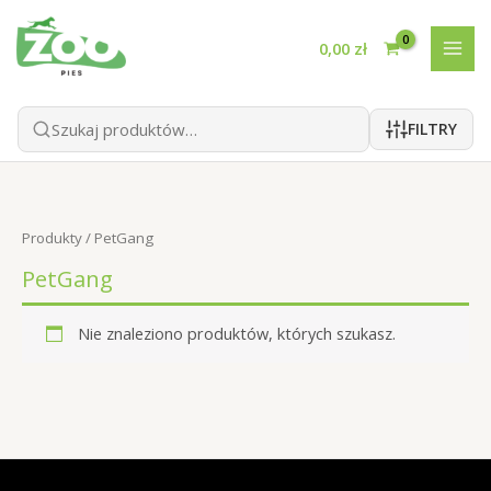
Przejdź
do
0,00
zł
treści
FILTRY
Produkty
/ PetGang
PetGang
Nie znaleziono produktów, których szukasz.