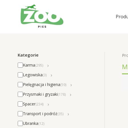
Przejdź
do
Produ
treści
Kategorie
Pr
›
M
Karma
(295)
›
Legowiska
(3)
›
Pielęgnacja i higiena
(59)
›
Przysmaki i gryzaki
(178)
›
Spacer
(234)
›
Transport i podróż
(35)
Ubranka
(12)