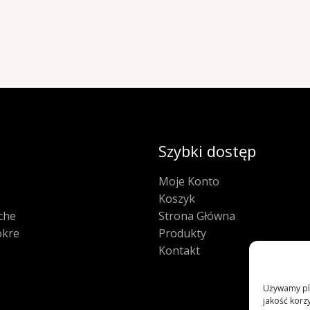
Szybki dostęp
Moje Konto
e
Koszyk
che
Strona Główna
kre
Produkty
Kontakt
Używamy pli
jakość korzy