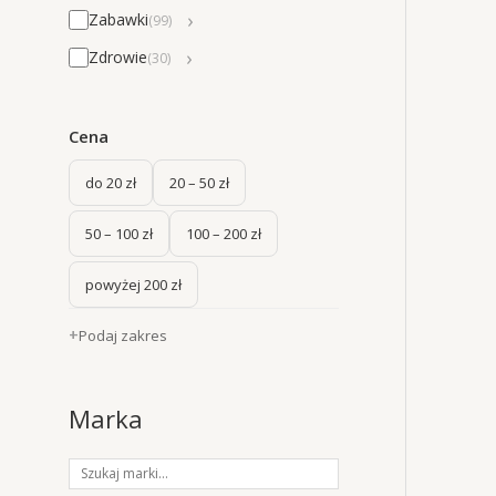
›
Zabawki
(99)
›
Zdrowie
(30)
Cena
do 20 zł
20 – 50 zł
50 – 100 zł
100 – 200 zł
powyżej 200 zł
Podaj zakres
Marka