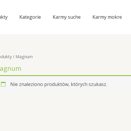
kty
Kategorie
Karmy suche
Karmy mokre
odukty
/ Magnum
agnum
Nie znaleziono produktów, których szukasz.