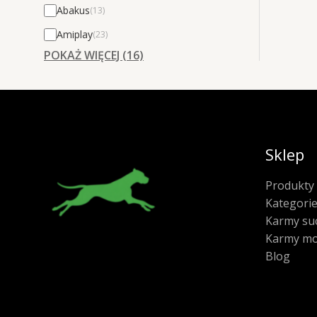
Abakus
(13)
Amiplay
(23)
POKAŻ WIĘCEJ (16)
Sklep
Produkty
Kategori
Karmy su
Karmy mo
Blog