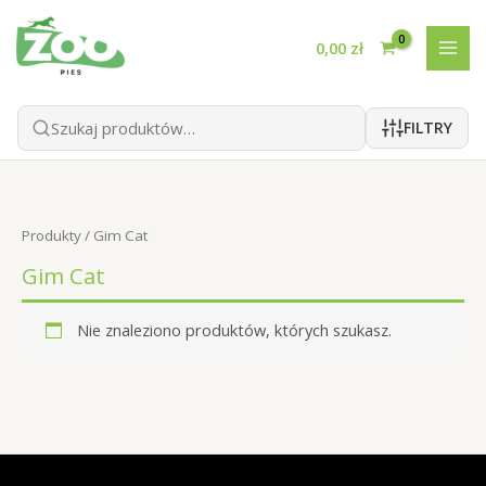
Przejdź
do
0,00
zł
treści
FILTRY
Produkty
/ Gim Cat
Gim Cat
Nie znaleziono produktów, których szukasz.