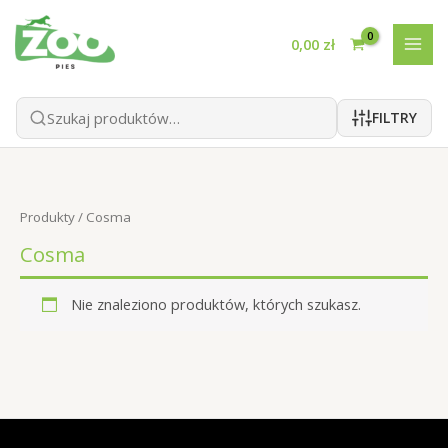
Przejdź
do
0,00
zł
treści
FILTRY
Produkty
/ Cosma
Cosma
Nie znaleziono produktów, których szukasz.