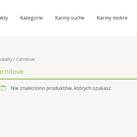
kty
Kategorie
Karmy suche
Karmy mokre
odukty
/ Carnilove
arnilove
Nie znaleziono produktów, których szukasz.