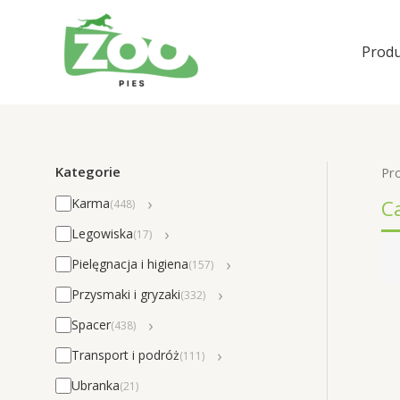
Przejdź
do
Produ
treści
Kategorie
Pr
›
C
Karma
(448)
›
Legowiska
(17)
›
Pielęgnacja i higiena
(157)
›
Przysmaki i gryzaki
(332)
›
Spacer
(438)
›
Transport i podróż
(111)
Ubranka
(21)