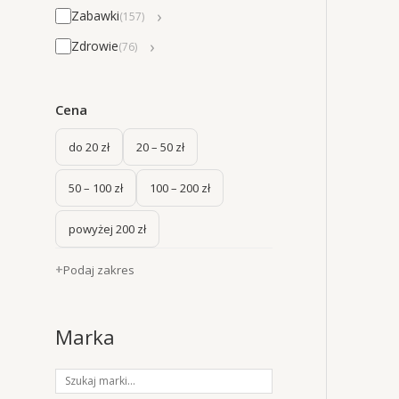
›
Zabawki
(157)
›
Zdrowie
(76)
Cena
do 20 zł
20 – 50 zł
50 – 100 zł
100 – 200 zł
powyżej 200 zł
Podaj zakres
Marka