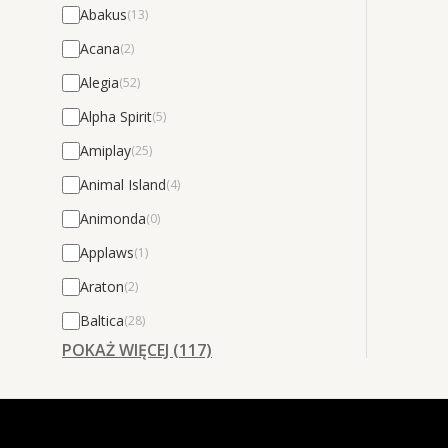
Abakus
(13)
Acana
(2)
Alegia
(52)
Alpha Spirit
(5)
Amiplay
(25)
Animal Island
(4)
Animonda
(0)
Applaws
(1)
Araton
(2)
Baltica
(28)
POKAŻ WIĘCEJ (117)