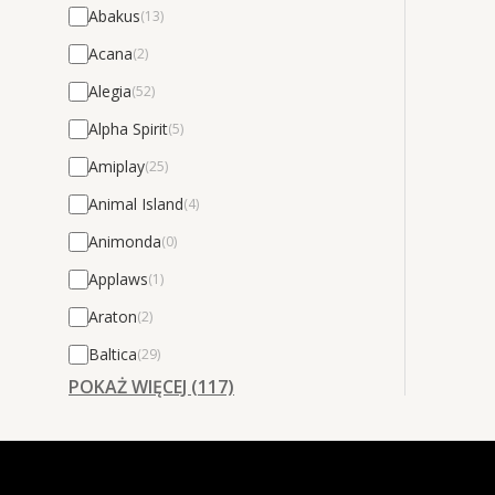
Abakus
(13)
Acana
(2)
Alegia
(52)
Alpha Spirit
(5)
Amiplay
(25)
Animal Island
(4)
Animonda
(0)
Applaws
(1)
Araton
(2)
Baltica
(29)
POKAŻ WIĘCEJ (117)