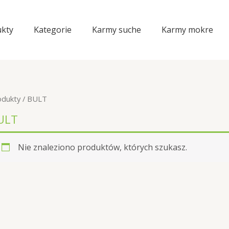
kty
Kategorie
Karmy suche
Karmy mokre
odukty
/ BULT
ULT
Nie znaleziono produktów, których szukasz.