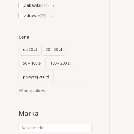
›
Zabawki
(157)
›
Zdrowie
(76)
Cena
do 20 zł
20 – 50 zł
50 – 100 zł
100 – 200 zł
powyżej 200 zł
Podaj zakres
Marka