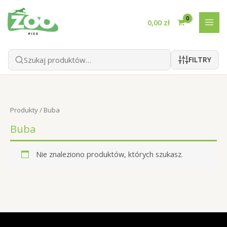
Przejdź
do
0,00
zł
treści
FILTRY
Produkty
/ Buba
Buba
Nie znaleziono produktów, których szukasz.