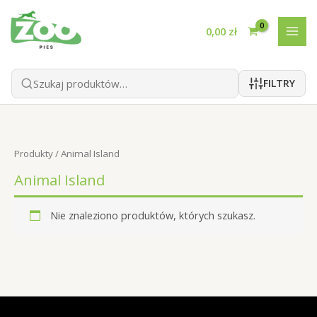
Przejdź
do
0,00
zł
treści
FILTRY
Produkty
/ Animal Island
Animal Island
Nie znaleziono produktów, których szukasz.