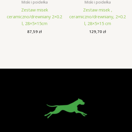
Miski i poidełka
Miski i poidełka
Zestaw misek
Zestaw misek ,
ceramiczno/drewniany 2×0.2
ceramiczno/drewniany, 2×0.2
l, 28×5×15cm
l, 28×5×15 cm
87,59
zł
129,70
zł