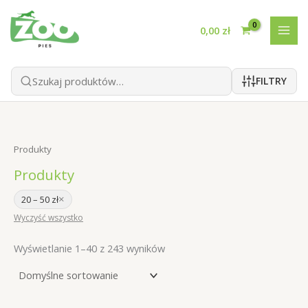
Przejdź
do
0,00
zł
treści
FILTRY
Produkty
Produkty
×
20 – 50 zł
Wyczyść wszystko
Wyświetlanie 1–40 z 243 wyników