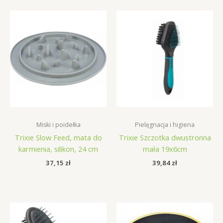
Miski i poidełka
Pielęgnacja i higiena
Trixie Slow Feed, mata do
Trixie Szczotka dwustronna
karmienia, silikon, 24 cm
mała 19x6cm
37,15
zł
39,84
zł