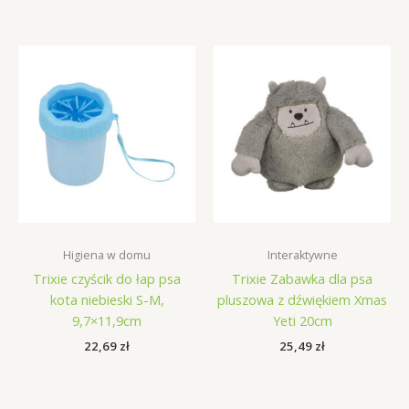
Higiena w domu
Interaktywne
Trixie czyścik do łap psa
Trixie Zabawka dla psa
kota niebieski S-M,
pluszowa z dźwiękiem Xmas
9,7×11,9cm
Yeti 20cm
22,69
zł
25,49
zł