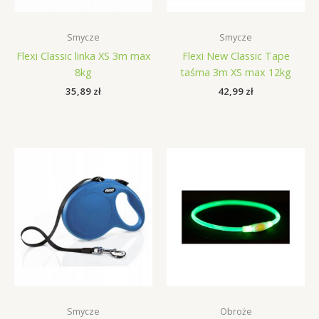
Smycze
Smycze
Flexi Classic linka XS 3m max
Flexi New Classic Tape
8kg
taśma 3m XS max 12kg
35,89
zł
42,99
zł
Smycze
Obroże