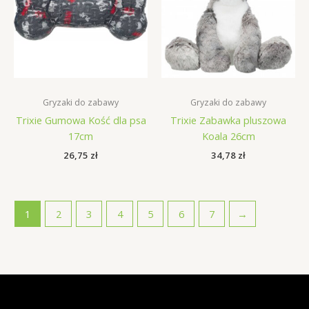
Gryzaki do zabawy
Gryzaki do zabawy
Trixie Gumowa Kość dla psa
Trixie Zabawka pluszowa
17cm
Koala 26cm
26,75
zł
34,78
zł
1
2
3
4
5
6
7
→